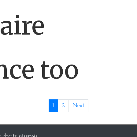
aire
nce too
1
2
Next
droits réservés.