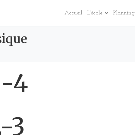
Accueil
L’école
Planning 
sique
3-4
2-3