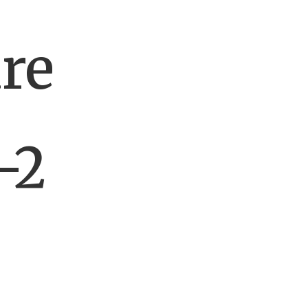
re
-2