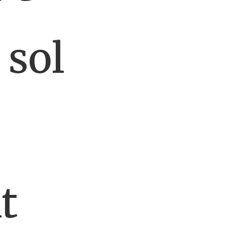
 sol
t