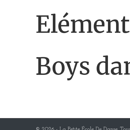
Elément
Boys da
© 2026 - La Petite École De Danse. Tous 