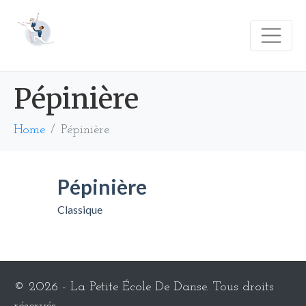
Les inscriptions pour 2026-2027
sont ouvertes !
Cliquez ici pour vous inscrire
Pépinière
Home
Pépinière
Pépinière
Classique
© 2026 - La Petite École De Danse. Tous droits